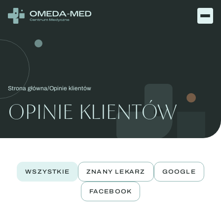
Otw
men
Strona główna
Opinie klientów
OPINIE KLIENTÓW
WSZYSTKIE
ZNANY LEKARZ
GOOGLE
FACEBOOK