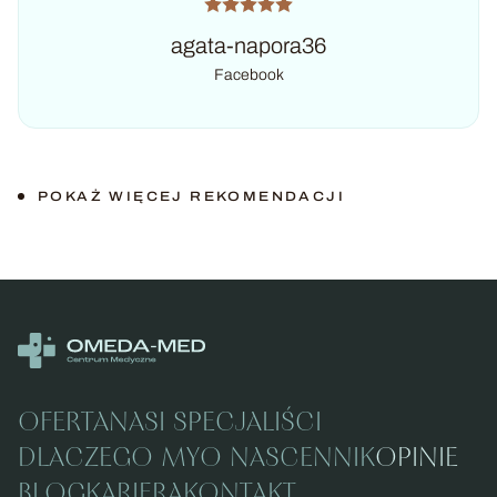
agata-napora36
Facebook
POKAŻ WIĘCEJ REKOMENDACJI
OFERTA
NASI SPECJALIŚCI
DLACZEGO MY
O NAS
CENNIK
OPINIE
BLOG
KARIERA
KONTAKT