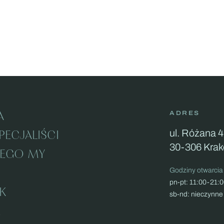
A
ADRES
ul. Różana 4
PECJALIŚCI
30-306 Kra
ZEGO MY
Godziny otwarcia
pn-pt: 11:00-21:
K
sb-nd: nieczynne
E