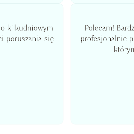
po kilkudniowym
Polecam! Bard
i poruszania się
profesjonalnie 
którym