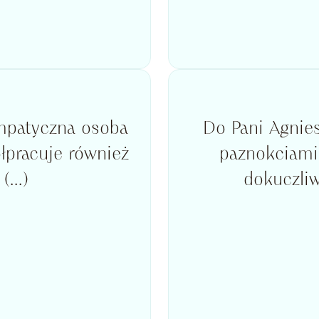
ympatyczna osoba
Do Pani Agnies
łpracuje również
paznokciami
...)
dokuczliwy