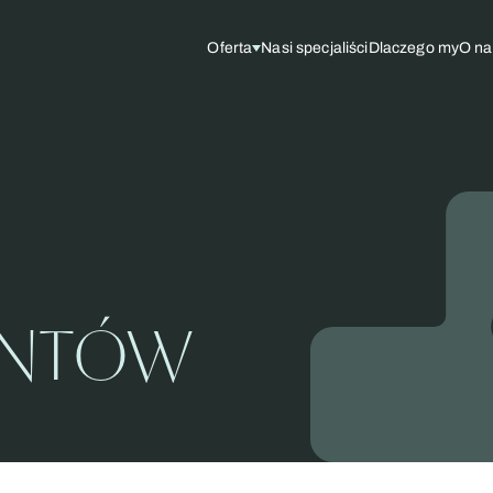
Oferta
Nasi specjaliści
Dlaczego my
O na
IENTÓW