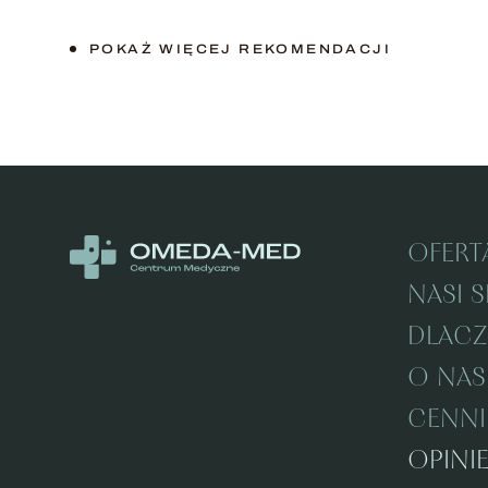
POKAŻ WIĘCEJ REKOMENDACJI
OFERT
NASI S
DLAC
O NAS
CENNI
OPINI