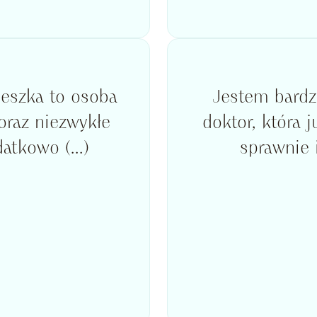
ieszka to osoba
Jestem bardz
oraz niezwykłe
doktor, która 
atkowo (...)
sprawnie i