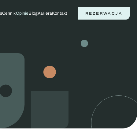
s
Cennik
Opinie
Blog
Kariera
Kontakt
REZERWACJA