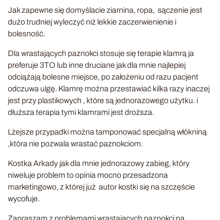
Jak zapewne się domyślacie ziarnina, ropa, sączenie jest
dużo trudniej wyleczyć niż lekkie zaczerwienienie i
bolesność.
Dla wrastających paznokci stosuje się terapie klamrą ja
preferuje 3TO lub inne druciane jak dla mnie najlepiej
odciążają bolesne miejsce, po założeniu od razu pacjent
odczuwa ulgę. Klamrę można przestawiać kilka razy inaczej
jest przy plastikowych , które są jednorazowego użytku. i
dłuższa terapia tymi klamrami jest droższa.
Lżejsze przypadki można tamponować specjalną włókniną
,która nie pozwala wrastać paznokciom.
Kostka Arkady jak dla mnie jednorazowy zabieg, który
niweluje problem to opinia mocno przesadzona
marketingowo, z której już autor kostki się na szczęście
wycofuje.
Zapraszam z problemami wrastających paznokci na