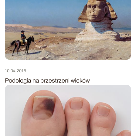
do
Brodawki
i
krwiaki
jeszcze
raz
10.04.2016
Podologia na przestrzeni wieków
Przejdź
do
Podologia
na
przestrzeni
wieków