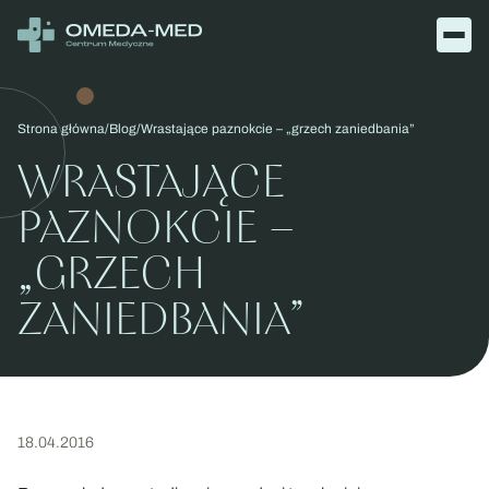
Otw
men
Strona główna
Blog
Wrastające paznokcie – „grzech zaniedbania”
WRASTAJĄCE
PAZNOKCIE –
„GRZECH
ZANIEDBANIA”
18.04.2016