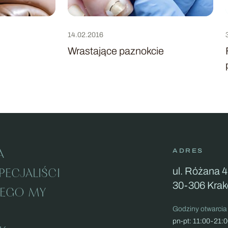
14.02.2016
Wrastające paznokcie
Przejdź
do
Wrastające
paznokcie
A
ADRES
ul. Różana 4
PECJALIŚCI
30-306 Kra
ZEGO MY
Godziny otwarcia
pn-pt: 11:00-21: