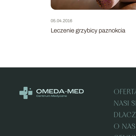
05.04.2016
Leczenie grzybicy paznokcia
Przejdź
do
Leczenie
grzybicy
paznokcia
OFERT
NASI S
DLAC
O NAS