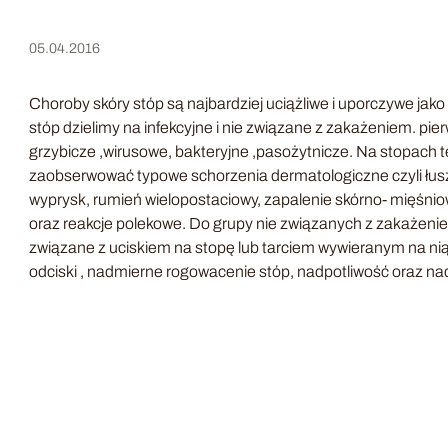
05.04.2016
Choroby skóry stóp są najbardziej uciążliwe i uporczywe jako
stóp dzielimy na infekcyjne i nie związane z zakażeniem. pier
grzybicze ,wirusowe, bakteryjne ,pasożytnicze. Na stopach
zaobserwować typowe schorzenia dermatologiczne czyli łuszcz
wyprysk, rumień wielopostaciowy, zapalenie skórno- mięśn
oraz reakcje polekowe. Do grupy nie związanych z zakażen
związane z uciskiem na stopę lub tarciem wywieranym na ni
odciski , nadmierne rogowacenie stóp, nadpotliwość oraz n