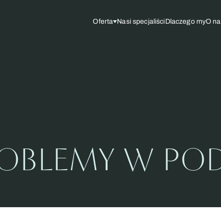
Oferta
Nasi specjaliści
Dlaczego my
O na
OBLEMY W PO