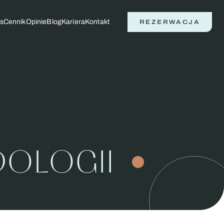
s
Cennik
Opinie
Blog
Kariera
Kontakt
REZERWACJA
DOLOGII