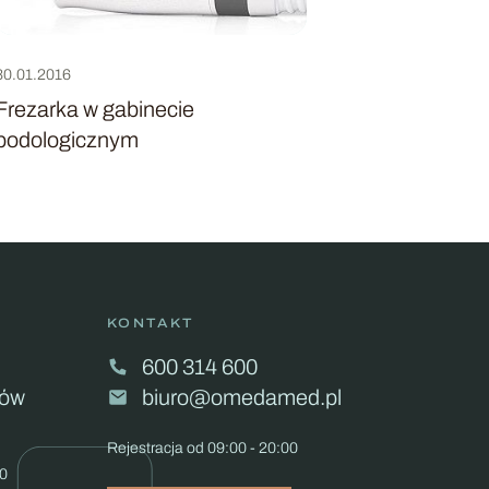
30.01.2016
Frezarka w gabinecie
podologicznym
Przejdź
do
Frezarka
w
gabinecie
podologicznym
KONTAKT
600 314 600
ków
biuro@omedamed.pl
Rejestracja od 09:00 - 20:00
00