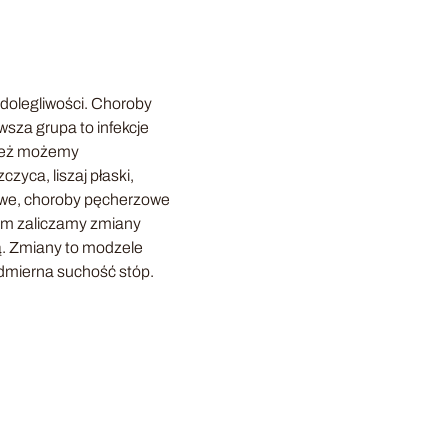
 dolegliwości. Choroby
wsza grupa to infekcje
 też możemy
yca, liszaj płaski,
iowe, choroby pęcherzowe
iem zaliczamy zmiany
ą. Zmiany to modzele
admierna suchość stóp.